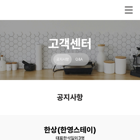
고객센터
공지사항
Q&A
공지사항
한상(
한영스테이
)
대표
한석일외3명